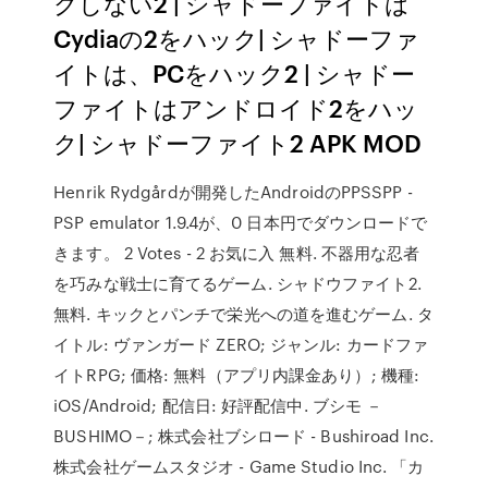
クしない2 | シャドーファイトは
Cydiaの2をハック| シャドーファ
イトは、PCをハック2 | シャドー
ファイトはアンドロイド2をハッ
ク| シャドーファイト2 APK MOD
Henrik Rydgårdが開発したAndroidのPPSSPP -
PSP emulator 1.9.4が、0 日本円でダウンロードで
きます。 2 Votes - 2 お気に入 無料. 不器用な忍者
を巧みな戦士に育てるゲーム. シャドウファイト2.
無料. キックとパンチで栄光への道を進むゲーム. タ
イトル: ヴァンガード ZERO; ジャンル: カードファ
イトRPG; 価格: 無料（アプリ内課金あり）; 機種:
iOS/Android; 配信日: 好評配信中. ブシモ －
BUSHIMO－; 株式会社ブシロード - Bushiroad Inc.
株式会社ゲームスタジオ - Game Studio Inc. 「カ