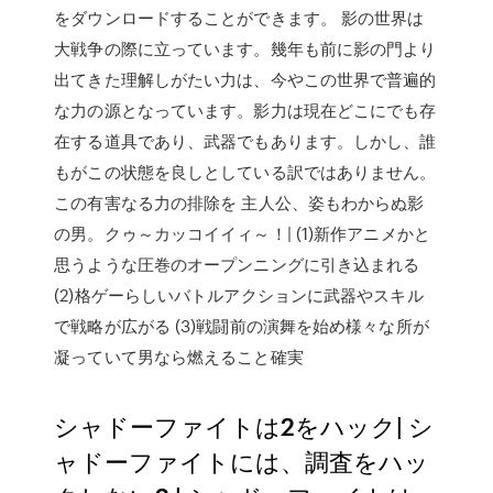
をダウンロードすることができます。 影の世界は
大戦争の際に立っています。幾年も前に影の門より
出てきた理解しがたい力は、今やこの世界で普遍的
な力の源となっています。影力は現在どこにでも存
在する道具であり、武器でもあります。しかし、誰
もがこの状態を良しとしている訳ではありません。
この有害なる力の排除を 主人公、姿もわからぬ影
の男。クゥ～カッコイイィ～！| (1)新作アニメかと
思うような圧巻のオープンニングに引き込まれる
(2)格ゲーらしいバトルアクションに武器やスキル
で戦略が広がる (3)戦闘前の演舞を始め様々な所が
凝っていて男なら燃えること確実
シャドーファイトは2をハック| シ
ャドーファイトには、調査をハッ