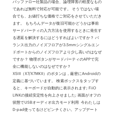
バッファロー社製品の場合、論理障害の軽度なもの
であれば無料で対応が可能です。 そうではない場
合でも、お値打ちな価格でご対応をさせていただき
ます。 もちろんデータが復旧可能かどうかは事前
サードパーティの入力方法を使用するときに発生す
る遅延を解決するにはどうすればよいですか？ バ
ランス出力のノイズフロアが3.5mmシングルエン
ドポートからのノイズフロアより少し高いのはなぜ
ですか？ 物理ボタンがサードパーティのAPPで完
全に機能しないのはなぜですか？
X5III（X7/X7MKII）のボタンは，厳密にAndroidの
定義に基づいています。 検索ボックスをタップす
ると、キーボードが自動的に表示されます; FiiO
LINKの接続安定性を向上させました; 画面がオフの
状態でUSBオーディオ出力モード利用 今わたしは
D-pad使ってるけどピンチくさい。アップデート