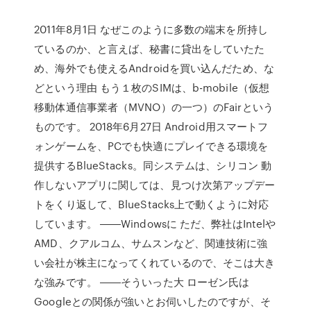
2011年8月1日 なぜこのように多数の端末を所持し
ているのか、と言えば、秘書に貸出をしていたた
め、海外でも使えるAndroidを買い込んだため、な
どという理由 もう１枚のSIMは、b-mobile（仮想
移動体通信事業者（MVNO）の一つ）のFairという
ものです。 2018年6月27日 Android用スマートフ
ォンゲームを、PCでも快適にプレイできる環境を
提供するBlueStacks。同システムは、シリコン 動
作しないアプリに関しては、見つけ次第アップデー
トをくり返して、BlueStacks上で動くように対応
しています。 ――Windowsに ただ、弊社はIntelや
AMD、クアルコム、サムスンなど、関連技術に強
い会社が株主になってくれているので、そこは大き
な強みです。 ――そういった大 ローゼン氏は
Googleとの関係が強いとお伺いしたのですが、そ