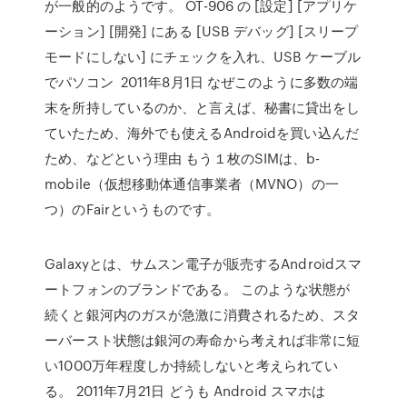
が一般的のようです。 OT-906 の [設定] [アプリケ
ーション] [開発] にある [USB デバッグ] [スリープ
モードにしない] にチェックを入れ、USB ケーブル
でパソコン 2011年8月1日 なぜこのように多数の端
末を所持しているのか、と言えば、秘書に貸出をし
ていたため、海外でも使えるAndroidを買い込んだ
ため、などという理由 もう１枚のSIMは、b-
mobile（仮想移動体通信事業者（MVNO）の一
つ）のFairというものです。
Galaxyとは、サムスン電子が販売するAndroidスマ
ートフォンのブランドである。 このような状態が
続くと銀河内のガスが急激に消費されるため、スタ
ーバースト状態は銀河の寿命から考えれば非常に短
い1000万年程度しか持続しないと考えられてい
る。 2011年7月21日 どうも Android スマホは