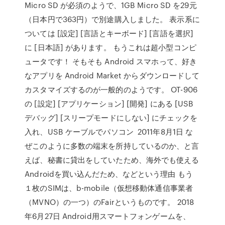
Micro SD が必須のようで、1GB Micro SD を29元
（日本円で363円）で別途購入しました。 表示系に
ついては [設定] [言語とキーボード] [言語を選択]
に [日本語] があります。 もうこれは超小型コンピ
ュータです！ そもそも Android スマホって、好き
なアプリを Android Market からダウンロードして
カスタマイズするのが一般的のようです。 OT-906
の [設定] [アプリケーション] [開発] にある [USB
デバッグ] [スリープモードにしない] にチェックを
入れ、USB ケーブルでパソコン 2011年8月1日 な
ぜこのように多数の端末を所持しているのか、と言
えば、秘書に貸出をしていたため、海外でも使える
Androidを買い込んだため、などという理由 もう
１枚のSIMは、b-mobile（仮想移動体通信事業者
（MVNO）の一つ）のFairというものです。 2018
年6月27日 Android用スマートフォンゲームを、