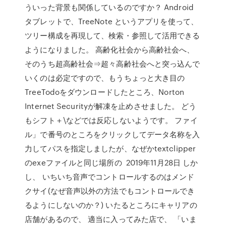
ういった背景も関係しているのですか？ Android
タブレットで、TreeNote というアプリを使って、
ツリー構成を再現して、検索・参照して活用できる
ようになりました。 高齢化社会から高齢社会へ、
そのうち超高齢社会⇒超々高齢社会へと突っ込んで
いくのは必定ですので、もうちょっと大き目の
TreeTodoをダウンロードしたところ、Norton
Internet Securityが解凍を止めさせました。 どう
もシフト＋\などでは反応しないようです。 ファイ
ル」で番号のところをクリックしてデータ名称を入
力してパスを指定しましたが、なぜかtextclipper
のexeファイルと同じ場所の 2019年11月28日 しか
し、 いちいち音声でコントロールするのはメンド
クサイ(なぜ音声以外の方法でもコントロールでき
るようにしないのか？) いたるところにキャリアの
店舗があるので、 適当に入ってみた店で、 「いま