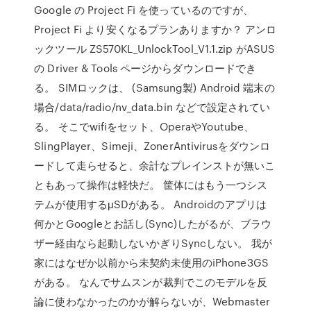
Google の Project Fi を使っているのですが、
Project Fi より安くなるプランありますか？ アンロ
ックツール ZS570KL_UnlockTool_V1.1.zip がASUS
の Driver & Tools ページからダウンロードでき
る。 SIMロックは、 (Samsung製) Android 端末の
場合/data/radio/nv_data.bin などで設定されてい
る。 そこでwifiをセット、OperaやYoutube、
SlingPlayer、Simeji、ZonerAntivirusをダウンロ
ードして走らせると、余計なプレインストが無いこ
ともあって操作は軽快だ。 筐体にはもう一つシス
テムが使用するμSDがある。 Androidのアプリは
何かとGoogleとお話し(Sync)したがるが、ブラウ
ザー経由なら起動しないかぎりSyncしない。 我が
家にはなぜか以前から未契約未使用のiPhone3GS
がある。 なんでサムスンが裁判でこのモデルを反
論に使わなかったのかが解らないが、Webmaster