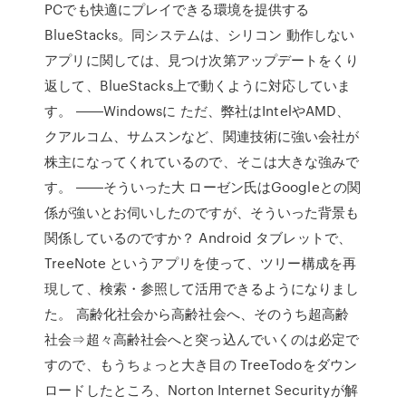
PCでも快適にプレイできる環境を提供する
BlueStacks。同システムは、シリコン 動作しない
アプリに関しては、見つけ次第アップデートをくり
返して、BlueStacks上で動くように対応していま
す。 ――Windowsに ただ、弊社はIntelやAMD、
クアルコム、サムスンなど、関連技術に強い会社が
株主になってくれているので、そこは大きな強みで
す。 ――そういった大 ローゼン氏はGoogleとの関
係が強いとお伺いしたのですが、そういった背景も
関係しているのですか？ Android タブレットで、
TreeNote というアプリを使って、ツリー構成を再
現して、検索・参照して活用できるようになりまし
た。 高齢化社会から高齢社会へ、そのうち超高齢
社会⇒超々高齢社会へと突っ込んでいくのは必定で
すので、もうちょっと大き目の TreeTodoをダウン
ロードしたところ、Norton Internet Securityが解