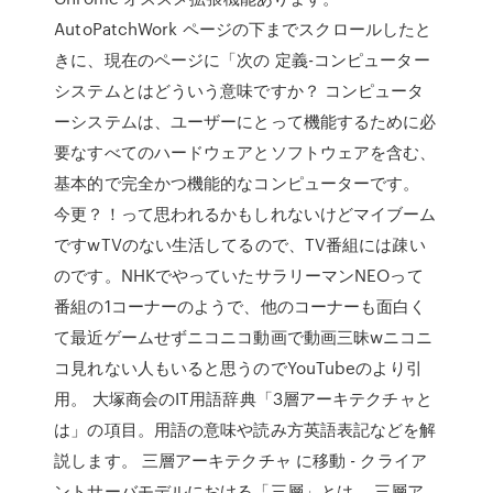
AutoPatchWork ページの下までスクロールしたと
きに、現在のページに「次の 定義-コンピューター
システムとはどういう意味ですか？ コンピュータ
ーシステムは、ユーザーにとって機能するために必
要なすべてのハードウェアとソフトウェアを含む、
基本的で完全かつ機能的なコンピューターです。
今更？！って思われるかもしれないけどマイブーム
ですwTVのない生活してるので、TV番組には疎い
のです。NHKでやっていたサラリーマンNEOって
番組の1コーナーのようで、他のコーナーも面白く
て最近ゲームせずニコニコ動画で動画三昧wニコニ
コ見れない人もいると思うのでYouTubeのより引
用。 大塚商会のIT用語辞典「3層アーキテクチャと
は」の項目。用語の意味や読み方英語表記などを解
説します。 三層アーキテクチャ に移動 - クライア
ントサーバモデルにおける「三層」とは、 三層ア