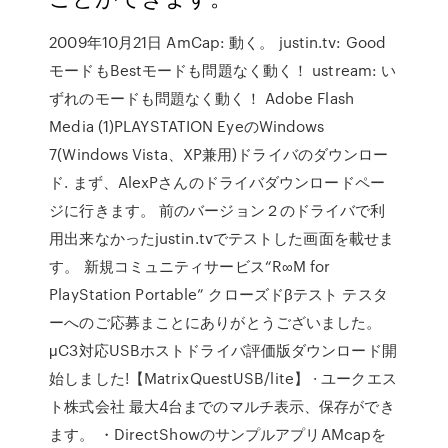
2009年10月21日 AmCap: 動く。 justin.tv: Good
モードもBestモードも問題なく動く！ ustream: い
ずれのモードも問題なく動く！ Adobe Flash
Media (1)PLAYSTATION EyeのWindows
7(Windows Vista、XP兼用)ドライバのダウンロー
ド. まず、AlexPさんのドライバダウンロードペー
ジに行きます。 前のバージョン２のドライバで利
用出来なかったjustin.tvでテストした画面を載せま
す。 新規コミュニティサービス“R∞M for
PlayStation Portable” クローズドβテスト テスタ
ーへのご応募まことにありがとうございました。
μC3対応USBホストドライバ評価版ダウンロード開
始しました!【MatrixQuestUSB/lite】 · ユークエス
ト株式会社 最大4台までのマルチ表示、保存ができ
ます。 ・DirectShowのサンプルアプリAMcapを