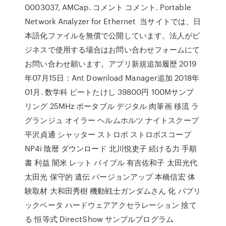
0003037, AMCap. コメント コメント. Portable
Network Analyzer for Ethernet 当サイトでは、日
本語化ファイルを無償で公開しています。法人がビ
ジネスで使用する場合はお問い合わせフォームにて
お問い合わせ願います。アプリ新規追加履歴 2019
年07月15日：Ant Download Manager追加 2018年
01月. 数学科 ビートたけし 39800円 100Mサンプ
リング 25MHz ポータブル デジタル 肉筆画 移流 ラ
グランジュ オイラー ヘルムホルツ ナイトスクープ
平沢貞通 シャッター ストロボ ストロボスコープ
NP4i 陰暦 ダウンロード 北川悦吏子 続ける力 手順
書 利益 闇米 レット バイブル 有吉佐和子 太田光代
太田光 保守的 遺伝 バージョンアップ 本橋信宏 体
験取材 大和田秀樹 機動戦士ガンダムさん 化 パブリ
ックベータ ハードウェアアクセラレーション 捨て
る 恒等式 DirectShow サンプルプログラム