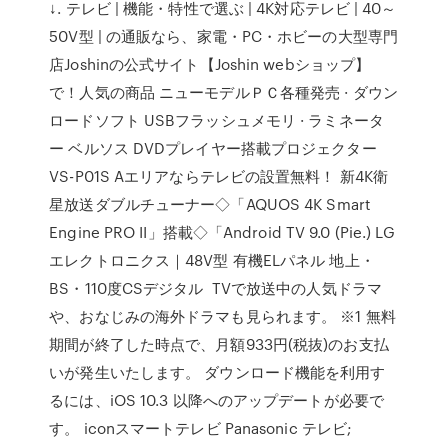
↓. テレビ | 機能・特性で選ぶ | 4K対応テレビ | 40～
50V型 | の通販なら、家電・PC・ホビーの大型専門
店Joshinの公式サイト【Joshin webショップ】
で！人気の商品 ニューモデルＰＣ各種発売 · ダウン
ロードソフト USBフラッシュメモリ · ラミネータ
ー ベルソス DVDプレイヤー搭載プロジェクター
VS-P01S Aエリアならテレビの設置無料！ 新4K衛
星放送ダブルチューナー◇「AQUOS 4K Smart
Engine PRO II」搭載◇「Android TV 9.0 (Pie.) LG
エレクトロニクス｜48V型 有機ELパネル 地上・
BS・110度CSデジタル TVで放送中の人気ドラマ
や、おなじみの海外ドラマも見られます。 ※1 無料
期間が終了した時点で、月額933円(税抜)のお支払
いが発生いたします。 ダウンロード機能を利用す
るには、iOS 10.3 以降へのアップデートが必要で
す。 iconスマートテレビ Panasonic テレビ;