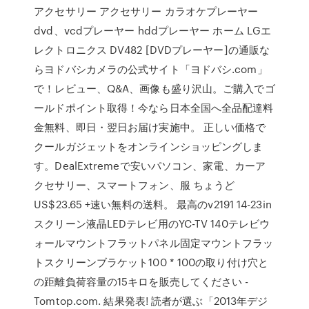
アクセサリー アクセサリー カラオケプレーヤー
dvd、vcdプレーヤー hddプレーヤー ホーム LGエ
レクトロニクス DV482 [DVDプレーヤー]の通販な
らヨドバシカメラの公式サイト「ヨドバシ.com」
で！レビュー、Q&A、画像も盛り沢山。ご購入でゴ
ールドポイント取得！今なら日本全国へ全品配達料
金無料、即日・翌日お届け実施中。 正しい価格で
クールガジェットをオンラインショッピングしま
す。DealExtremeで安いパソコン、家電、カーア
クセサリー、スマートフォン、服 ちょうど
US$23.65 +速い無料の送料。 最高のv2191 14-23in
スクリーン液晶LEDテレビ用のYC-TV 140テレビウ
ォールマウントフラットパネル固定マウントフラッ
トスクリーンブラケット100 * 100の取り付け穴と
の距離負荷容量の15キロを販売してください -
Tomtop.com. 結果発表! 読者が選ぶ「2013年デジ