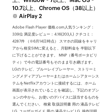
10.7以上、Chrome OS（38以上）
※ AirPlay 2
Adobe Flash Player 価格.com人気ランキング：
339位 満足度レビュー：4.16(203人) クチコミ：
4287件 （※6月14日時点） スマホの回線をキャリ
アから格安SIMに変えると、月額料金を 半額以下
に下げることができます。 MNP（番号ポータビリ
ティ）で今の電話番号もそのまま引き継げます。
LGのテレビ、ブルーレイプレーヤー、ストリーミ
ングメディアプレーヤーまたはホームシアターシス
テムをNetflixアカウントに接続するには、ホーム
画面が表示されていることを確認し、下記のオプシ
ョンの中から、お使いのデバイスに該当するものを
選んでください。 検索 取扱説明書 用の 液晶テレビ
LG, ユーザーガイド 用の 液晶テレビ LG, 操作説明