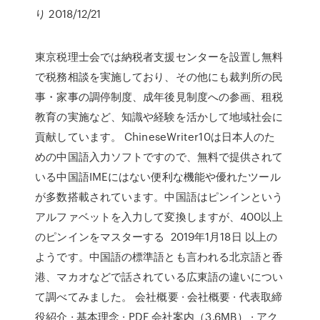
り 2018/12/21
東京税理士会では納税者支援センターを設置し無料
で税務相談を実施しており、その他にも裁判所の民
事・家事の調停制度、成年後見制度への参画、租税
教育の実施など、知識や経験を活かして地域社会に
貢献しています。 ChineseWriter10は日本人のた
めの中国語入力ソフトですので、無料で提供されて
いる中国語IMEにはない便利な機能や優れたツール
が多数搭載されています。中国語はピンインという
アルファベットを入力して変換しますが、400以上
のピンインをマスターする 2019年1月18日 以上の
ようです。中国語の標準語とも言われる北京語と香
港、マカオなどで話されている広東語の違いについ
て調べてみました。 会社概要 · 会社概要 · 代表取締
役紹介 · 基本理念 · PDF 会社案内（3.6MB） · アク