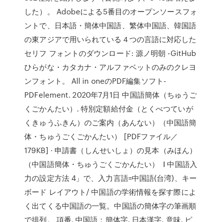
した）。 Adobeによる5番目のオープンソースフォ
ントで、日本語・簡体中国語、繁体中国語、韓国語
の東アジアで用いられている４つの言語に対応した
セリフ フォントのダウンロード: 源ノ明朝 -GitHub
ひらがな・カタカナ・アルファベットのみのクレヨ
ンフォント。 All in oneのPDF編集ソフト-
PDFelement. 2020年7月1日 中国語簡体（ちゅうご
くごかんたい）. 特別定額給付金（とくべつていが
くきゅうふきん）のご案内（あんない）（中国語簡
体・ちゅうごくごかんたい） [PDFファイル／
179KB] · 申請書（しんせいしょ）の見本（みほん）
（中国語簡体・ちゅうごくごかんたい） Ⅰ 中国語入
力の設定方法 4」で、入力言語=中国語(台湾)、キー
ボード レイアウト/ 中国語の学術情報を探す際によ
く出てくる中国語の一覧。中国語の簡体字の筆画順
で排列。 項番. 中国語：簡体字. 日本漢字. 意味. ピ