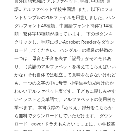
言外国語勉強の アルファベット, 学校, 中国語, 言
語,. アルファベット学校中国語 また、以下にフォ
ントサンプルのPDFファイルを用意しました。ハン
グルフォント46種類、中国語フォント簡体字14種
類・繁体字13種類が揃っています。 下のボタンを
クリックし、手順に従いAcrobat Readerをダウン
ロードしてください。 ハングル」の構造の特徴の
一つは、母音と子音を表す「記号」がそれぞれあ
り、（英語のアルファベットを考えてもらえばいい
かな）それ自体では独立して意味をなさないけれど
も、一つの文字の中に母音 小学生や幼児向けのか
わいいアルファベット表です。子どもに親しみやす
いイラストと英単語で、アルファベットの使用例も
学べます。 本書収録の「ぬりえ」部分をこちらか
ら無料でダウンロードしていただけます。 ダウン
ロード · cover ドラえもんといっしょに、小学校英