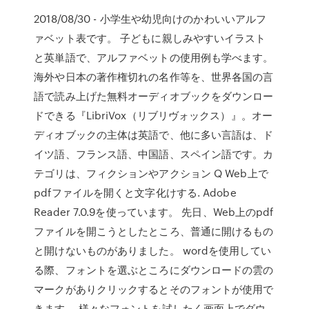
2018/08/30 - 小学生や幼児向けのかわいいアルフ
ァベット表です。 子どもに親しみやすいイラスト
と英単語で、アルファベットの使用例も学べます。
海外や日本の著作権切れの名作等を、世界各国の言
語で読み上げた無料オーディオブックをダウンロー
ドできる『LibriVox（リブリヴォックス）』。オー
ディオブックの主体は英語で、他に多い言語は、ド
イツ語、フランス語、中国語、スペイン語です。カ
テゴリは、フィクションやアクション Q Web上で
pdfファイルを開くと文字化けする. Adobe
Reader 7.0.9を使っています。 先日、Web上のpdf
ファイルを開こうとしたところ、普通に開けるもの
と開けないものがありました。 wordを使用してい
る際、フォントを選ぶところにダウンロードの雲の
マークがありクリックするとそのフォントが使用で
きます。 様々なフォントを試したく画面上でダウ