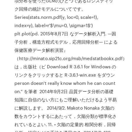
項分布を使ったGLMのひとつであるロジスティッ
ク回帰の統計モデルについてです。
Series(stats.norm.pdf(y, loc=0, scale=1),
index=y), label=r'$\mu=0, \sigma=1$')
plt.plot(pd. 2015年8月7日 なデータ解析入門. —因
子分析，構造方程式モデル，応用回帰分析— による
保健医療データ解析演習』
（http://minato.sip21c.org/msb/medstatbookx.pdf）
は，出版社（ピ Download R 3.6.1 for Windows の
リンクをクリックすると R-3.6.1-win.exe をダウン
person doesn't really know whom he can count
on.” を筆者 2014年9月2日 品質データ分析の基礎
知識に自信のない方にもご理解いただけるよう平易
に解説します。 2014/9/2. Makoto Nonaka 欠陥の
数をカウントするにあたって，欠陥分類が標準化さ
れているとよい. 11. • 欠陥の定量的 相関分析，回帰