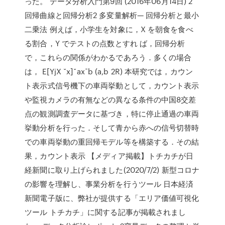
った。 データ分析入門第9回 (2016年06月14日) 2
回帰曲線と回帰分析2 多変量解析— 回帰分析と最小
二乗法 例えば，小学生を対象に，X を朝食を食べ
る割合，Y でテストの点数とすれ ば，回帰分析
で，これらの関係がわかるであろう．多くの場合
は， E[YjX ˘x]˘ax¯b (a,b 2R) 本研究では，カウン
ト表示式信号機下の車両挙動として，カウント表示
や監視カメラの有無などの異なる条件の中国8交差
点の観測調査データに基づき，特に停止通過の車両
挙動分析を行った．そして青から赤への信号切替時
での車両挙動の重回帰モデル等を構築する．その結
果，カウント表示 【メディア掲載】トチカチが日
経新聞に取り上げられました(2020/7/2) 新型コロナ
の影響を理解し、事業分析を行うツール 日本経済
新聞電子版に、弊社が提供する「エリア価値可視化
ツール トチカチ」に関する記事が掲載されまし