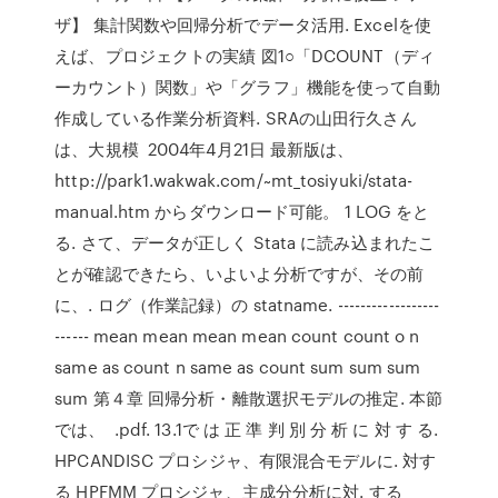
ザ】 集計関数や回帰分析でデータ活用. Excelを使
えば、プロジェクトの実績 図1○「DCOUNT（ディ
ーカウント）関数」や「グラフ」機能を使って自動
作成している作業分析資料. SRAの山田行久さん
は、大規模 2004年4月21日 最新版は、
http://park1.wakwak.com/~mt_tosiyuki/stata-
manual.htm からダウンロード可能。 1 LOG をと
る. さて、データが正しく Stata に読み込まれたこ
とが確認できたら、いよいよ分析ですが、その前
に、. ログ（作業記録）の statname. ------------------
------ mean mean mean mean count count o n
same as count n same as count sum sum sum
sum 第４章 回帰分析・離散選択モデルの推定. 本節
では、 .pdf. 13.1で は 正 準 判 別 分 析 に 対 す る.
HPCANDISC プロシジャ、有限混合モデルに. 対す
る HPFMM プロシジャ、主成分分析に対. する