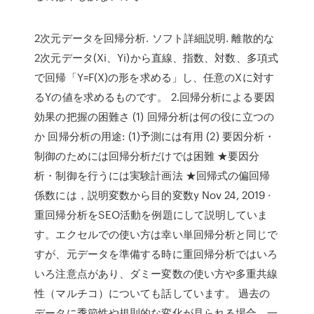
2次元データを回帰分析. ソフト詳細説明. 離散的な
2次元データ(Xi、Yi)から直線、指数、対数、多項式
で回帰「Y=F(X)の形を求める」し、任意のXに対す
るYの値を求めるものです。 2.回帰分析による要因
効果の把握の困難さ (1) 回帰分析は何の役に立つの
か 回帰分析の用途: (1)予測には有用 (2) 要因分析・
制御のためには回帰分析だけでは困難 ★要因分
析・制御を行うには実験計画法 ★回帰式の偏回帰
係数には，説明変数から目的変数y Nov 24, 2019 ·
重回帰分析をSEO活動を例題にして説明していま
す。エクセルでの使い方は幸い単回帰分析と同じで
すが、元データを準備する時に重回帰分析ではいろ
いろ注意点があり、ダミー変数の使い方や多重共線
性（マルチコ）についても話しています。 過去の
データに季節性や規則的な変化が見られる場合、一