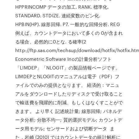
HPPRINCOMP データの加工. RANK. 標準化.
STANDARD. STDIZE. 連続変数のビン化.
HPBIN(HP). 線形回帰. P7. 一般的な回帰分析. REG
例えば、カウントデータにおいて多くの 0が含まれ
る場合、必然的に0とな. る確率(2
http://ftp.sas.com/techsup/download/hotfix/hotfix.htm
Econometric Software Incの計量分析ソフト
「LIMDEP」「NLOGIT」の製品情報ページです。
LIMDEPとNLOGITのマニュアルは電子（PDF）フ
ァイルでのみの提供となります。 経済的：マニュ
アルをダウンロードしたりディスクで受け取ること
で輸送費を飛躍的に削減、もしくはなくすことがで
きます。 より早く 記述統計量; 線形回帰; パネルデ
ータ分析; 分散不均一; 質的選択モデル; カウントデ
ータ用モデル; センサードおよび切断データ ま
た，岩崎 (2010) ではカウントデータの統計解析に