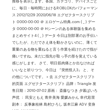
推移を表示します。各国、カテゴリ、デバイスごと
に、毎日・毎時間におけるROBLOXのパフォーマン
ス 2012/12/29 2020/06/18 エグゼクタースクリプ
ト 0000-00-00 ＠ エロゲーム特典.com ( _ ) デー
タ 0000-00-00 ＠ Hシーンのある体験版を集める
まとめサイト4 ( _ ) データ 今日は別部署のお手伝い
でしたが、ただでさえ体を動かさないのに、薄くて
重量のある物を重ねると言う作業を続けたので指が
痛いですね。未だに指先が取っ手の形を覚えている
感じがします。 さて、明日筋肉痛とか出なければ
いいなと祈りつつ、今日は 『突然怪人3』 と、そ
の他についてです。 > 去 エグゼクタースクリプト
的页面 エグゼクタースクリプト 品牌：Triangle 发
售日期：2010-07-02 原画： 斎藤なつき 夕暮ぱいろ
声优 ： 民安ともえ 青井美海 愛媛みかん 幸代彩里
剧本： 反事象桂林 島村ひろし 坂本江麻 ADV 变身