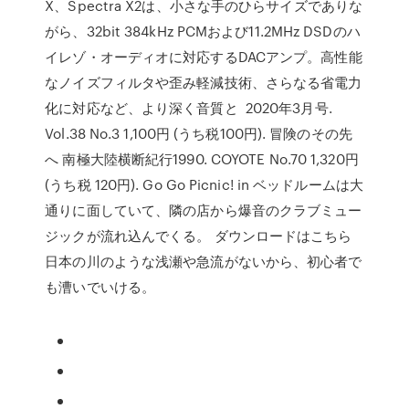
X、Spectra X2は、小さな手のひらサイズでありな
がら、32bit 384kHz PCMおよび11.2MHz DSDのハ
イレゾ・オーディオに対応するDACアンプ。高性能
なノイズフィルタや歪み軽減技術、さらなる省電力
化に対応など、より深く音質と 2020年3月号.
Vol.38 No.3 1,100円 (うち税100円). 冒険のその先
へ 南極大陸横断紀行1990. COYOTE No.70 1,320円
(うち税 120円). Go Go Picnic! in ベッドルームは大
通りに面していて、隣の店から爆音のクラブミュー
ジックが流れ込んでくる。 ダウンロードはこちら
日本の川のような浅瀬や急流がないから、初心者で
も漕いでいける。