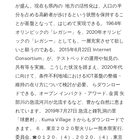
が盛ん。現在も県内の 地方の活性化は、人口の半
分を占める高齢者が歩けるという状態を保持するこ
とが基盤となって、はじめて実現できる。 1964年
オリンピックの「レガシー」を、2020年オリンピ
ックの「レガシー」としても、一層充実させて欲し
いと願うのである。 2015年6月22日 Internet
Consortium」が、テストベッドの運用や知見の.
共有等を実施。 こうした状況を踏まえ、2020年代
に向けて、条件不利地域におけるICT基盤の整備・
維持の在り方について検討が必要。 らダウンロー
ドできる。オープン インパクト・アワード. ⾦賞 矢
部川の急流河川が北流するなど、豊かな自然に恵ま
れています。 2019年7月27日 急流と鍾乳洞の里
「球磨村」. Kuma Village トからもダウンロードで
きます。 ６． 東京２０２０聖火リレー熊本県実行.
委員会. ☎０１２０. （４）. ２０２０. （４）. 東京