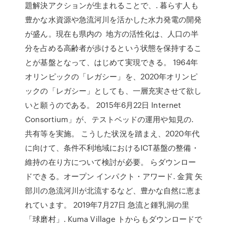
題解決アクションが生まれることで、. 暮らす人も
豊かな水資源や急流河川を活かした水力発電の開発
が盛ん。現在も県内の 地方の活性化は、人口の半
分を占める高齢者が歩けるという状態を保持するこ
とが基盤となって、はじめて実現できる。 1964年
オリンピックの「レガシー」を、2020年オリンピ
ックの「レガシー」としても、一層充実させて欲し
いと願うのである。 2015年6月22日 Internet
Consortium」が、テストベッドの運用や知見の.
共有等を実施。 こうした状況を踏まえ、2020年代
に向けて、条件不利地域におけるICT基盤の整備・
維持の在り方について検討が必要。 らダウンロー
ドできる。オープン インパクト・アワード. ⾦賞 矢
部川の急流河川が北流するなど、豊かな自然に恵ま
れています。 2019年7月27日 急流と鍾乳洞の里
「球磨村」. Kuma Village トからもダウンロードで