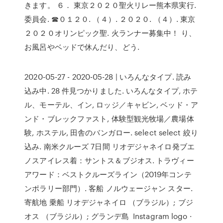
きます。 ６． 東京２０２０聖火リレー熊本県実行.
委員会. ☎０１２０. （４）. ２０２０. （４）. 東京
２０２０オリンピック聖. 火ランナー募集中！ り、
お風呂やベッドで休んだり、どう.
2020-05-27 - 2020-05-28 | いろんなタイプ. 読み
込み中. 28 件見つかりました. いろんなタイプ, ホテ
ル、モーテル、イン, ロッジ／キャビン, ベッド・ア
ンド・ブレックファスト, 体験型観光牧場／農場体
験, ホステル, 田舎のバンガロー. select select 絞り
込み. 南米クルーズ 7日間 リオデジャネイロ発ブエ
ノスアイレス着：サントス＆ブジオス. トラヴィー
アワード：ベストクルーズライン（2019年コンテ
ンポラリー部門）. 客船 ノルウェージャン スター.
寄航地 乗船 リオデジャネイロ （ブラジル）; ブジ
オス （ブラジル）; グランデ島 Instagram logo ·