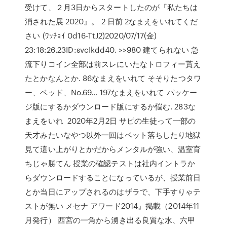
受けて、２月3日からスタートしたのが『私たちは
消された展 2020』。 2 日前 2なまえをいれてくだ
さい (ﾜｯﾁｮｲ 0d16-TtJ2)2020/07/17(金)
23:18:26.23ID:svcIkdd40. >>980 建てられない 急
流下りコイン全部は前スレにいたなトロフィー貰え
たとかなんとか. 86なまえをいれて そそりたつタワ
ー、ベッド、No.69… 197なまえをいれて パッケー
ジ版にするかダウンロード版にするか悩む. 283な
まえをいれ 2020年2月2日 サピの生徒って一部の
天才みたいなやつ以外一回はベット落ちしたり地獄
見て這い上がりとかだからメンタルが強い、温室育
ちじゃ勝てん 授業の確認テストは社内イントラか
らダウンロードすることになっているが、授業前日
とか当日にアップされるのはザラで、下手すりゃテ
ストが無い メセナ アワード2014』掲載（2014年11
月発行） 西宮の一角から湧き出る良質な水、六甲