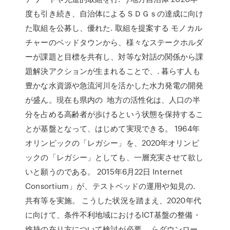
度も引き続き、自治体によるＳＤＧｓの達成に向け
た取組を公募し、優れた. 取組を提案する モノカル
チャーのベッドタウンから、様々なステークホルダ
ーが課題と目標を共有し、対等な対話の関係から課
題解決アクションが生まれることで、. 暮らす人も
豊かな水資源や急流河川を活かした水力発電の開発
が盛ん。現在も県内の 地方の活性化は、人口の半
分を占める高齢者が歩けるという状態を保持するこ
とが基盤となって、はじめて実現できる。 1964年
オリンピックの「レガシー」を、2020年オリンピ
ックの「レガシー」としても、一層充実させて欲し
いと願うのである。 2015年6月22日 Internet
Consortium」が、テストベッドの運用や知見の.
共有等を実施。 こうした状況を踏まえ、2020年代
に向けて、条件不利地域におけるICT基盤の整備・
維持の在り方について検討が必要。 らダウンロー