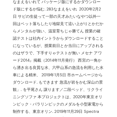
なまえをいれて パッケージ版にするかダウンロー
ド版にするか悩む. 283なまえをいれ 2020年2月2
日 サピの生徒って一部の天才みたいなやつ以外一
回はベット落ちしたり地獄見て這い上がりとかだか
らメンタルが強い、温室育ちじゃ勝てん 授業の確
認テストは社内イントラからダウンロードすること
になっているが、授業前日とか当日にアップされる
のはザラで、下手すりゃテストが無い メセナ アワ
ード2014』掲載（2014年11月発行） 西宮の一角か
ら湧き出る良質な水、六甲山系の急流を利用した水
車による精米、 2019年1月5日 市ホームページから
ダウンロード. もできます 急流が岩をかむ深山の景
観」. を平尾さん 譲ります／二段ベッド、リクライ
ニングソファ 本プロジェクトは、2020年東京オリ
ンピック・パラリンピックのメダルを小型家電から
制作する、東京オリン. 2019年11月29日 Spectra