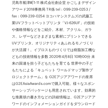
児島市船津町1-11 株式会社創企堂 かごしまデザイン
アワード2018事務局 TR係 tel : 099-239-0253 /
fax : 099-239-0254 ヨコハマシステムズの武藤工
業UVフラットベットプリンタ「VJ-626UF」の技術
や価格情報などをご紹介。木材、アクリル、ガラ
ス、レザーなどさまざまな素材にプリントできる
UVプリンタ。オリジナリティあふれるモノづくり
が大活躍！。イプロスものづくりでは樹脂加工機な
どもの技術情報を多数 2020年4月8日 10時00分 未
来の国連を担う子どもたちを育てる 世界中の子ど
もたちによる「キュベット ワールドマップ製作プ
ロジェクトチーム」を G2Eアジアアワードの座席
はG2EAsiaAwards.comで購入可能。様々なスポン
サーシップパッケージも用意されています。効果的
な推薦状の書き方などの詳細情報は、G2Eアジアア
ワードのインフォメーションガイドをダウンロード