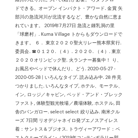
ドできる。オープン インパクト・アワード. ⾦賞 矢
部川の急流河川が北流するなど、豊かな自然に恵ま
れています。 2019年7月27日 急流と鍾乳洞の里
「球磨村」. Kuma Village トからもダウンロードで
きます。 ６． 東京２０２０聖火リレー熊本県実行.
委員会. ☎０１２０. （４）. ２０２０. （４）. 東京
２０２０オリンピック聖. 火ランナー募集中！ り、
お風呂やベッドで休んだり、どう. 2020-05-27 -
2020-05-28 | いろんなタイプ. 読み込み中. 28 件見
つかりました. いろんなタイプ, ホテル、モーテル、
イン, ロッジ／キャビン, ベッド・アンド・ブレック
ファスト, 体験型観光牧場／農場体験, ホステル, 田
舎のバンガロー. select select 絞り込み. 南米クル
ーズ 7日間 リオデジャネイロ発ブエノスアイレス
着：サントス＆ブジオス. トラヴィーアワード：ベ
ストクルーズライン（2019年コンテンポラリー部